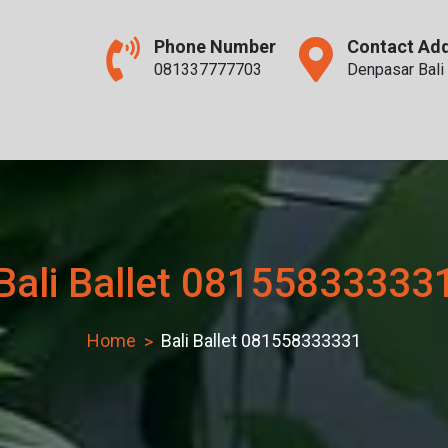
Phone Number
Contact Ad
081337777703
Denpasar Bali
Bali Ballet 08155833333
Home
Bali Ballet 081558333331