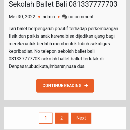
Sekolah Ballet Bali 081337777703
on
Mei 30, 2022
admin
no comment
Sekolah
Tari balet berpengaruh positif terhadap perkembangan
Ballet
fisik dan psikis anak karena bisa dijadikan ajang bagi
Bali
mereka untuk berlatih membentuk tubuh sekaligus
081337777703
kepribadian. No telepon sekolah ballet bali
081337777703 sekolah ballet ballet terletak di
Denpasar,ubud,kuta,jimbaran,nusa dua
CONTINUE READING
Paginasi
1
2
Next
pos